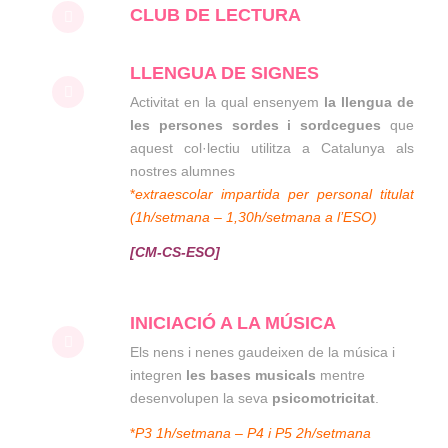
CLUB DE LECTURA
LLENGUA DE SIGNES
Activitat en la qual ensenyem
la llengua de
les persones sordes i sordcegues
que
aquest col·lectiu utilitza a Catalunya als
nostres alumnes
*
extraescolar impartida per personal titulat
(1h/setmana – 1,30h/setmana a l’ESO)
[CM-CS-ESO]
INICIACIÓ A LA MÚSICA
Els nens i nenes gaudeixen de la música i
integren
les bases musicals
mentre
desenvolupen la seva
psicomotricitat
.
*
P3 1h/setmana – P4 i P5 2h/setmana