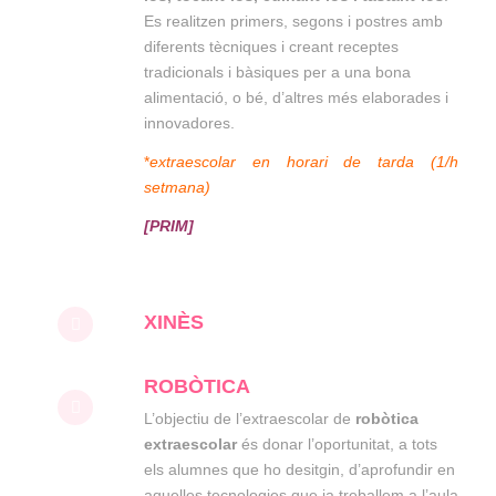
Es realitzen primers, segons i postres amb
diferents tècniques i creant receptes
tradicionals i bàsiques per a una bona
alimentació, o bé, d’altres més elaborades i
innovadores.
*
extraescolar en horari de tarda (1/h
setmana)
[PRIM]
XINÈS
ROBÒTICA
L’objectiu de l’extraescolar de
robòtica
extraescolar
és donar l’oportunitat, a tots
els alumnes que ho desitgin, d’aprofundir en
aquelles tecnologies que ja treballem a l’aula