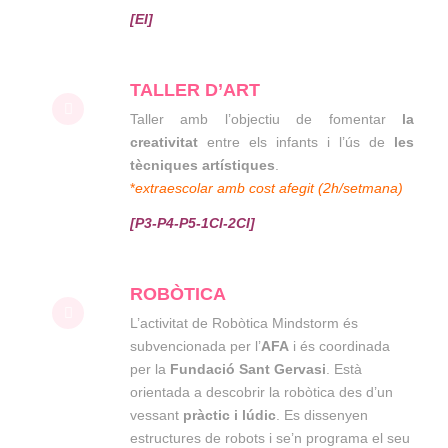
[EI]
TALLER D’ART
Taller amb l’objectiu de fomentar
la
creativitat
entre els infants i l’ús de
les
tècniques artístiques
.
*
extraescolar amb cost afegit (2h/setmana)
[P3-P4-P5-1CI-2CI]
ROBÒTICA
L’activitat de Robòtica Mindstorm és
subvencionada per l’
AFA
i és coordinada
per la
Fundació Sant Gervasi
. Està
orientada a descobrir la robòtica des d’un
vessant
pràctic i lúdic
. Es dissenyen
estructures de robots i se’n programa el seu