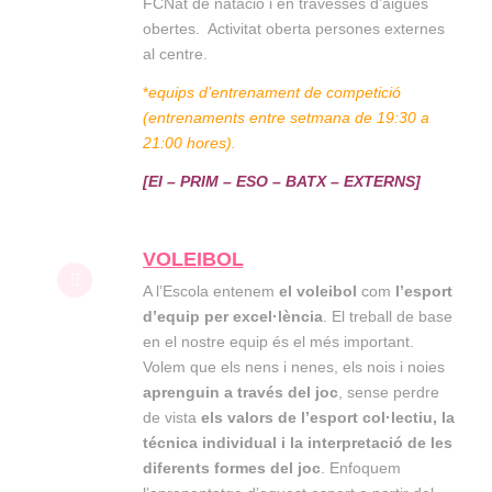
FCNat de natació i en travesses d’aigües
obertes. Activitat oberta persones externes
al centre.
*
equips d’entrenament de competició
(entrenaments entre setmana de 19:30 a
21:00 hores).
[EI – PRIM – ESO – BATX – EXTERNS]
VOLEIBOL
A l’Escola entenem
el voleibol
com
l’esport
d’equip per excel·lència
. El treball de base
en el nostre equip és el més important.
Volem que els nens i nenes, els nois i noies
aprenguin a través del joc
, sense perdre
de vista
els valors de l’esport col·lectiu, la
técnica individual i la interpretació de les
diferents formes del joc
. Enfoquem