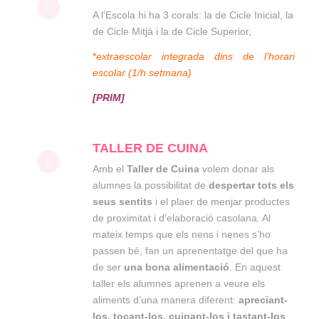
A l’Escola hi ha 3 corals: la de Cicle Inicial, la
de Cicle Mitjà i la de Cicle Superior,
*
extraescolar integrada dins de l’horari
escolar (1/h setmana)
[PRIM]
TALLER DE CUINA
Amb el
Taller de Cuina
volem donar als
alumnes la possibilitat de
despertar tots els
seus sentits
i el plaer de menjar productes
de proximitat i d’elaboració casolana. Al
mateix temps que els nens i nenes s’ho
passen bé, fan un aprenentatge del que ha
de ser
una bona alimentació
. En aquest
taller els alumnes aprenen a veure els
aliments d’una manera diferent:
apreciant-
los, tocant-los, cuinant-los i tastant-los
.