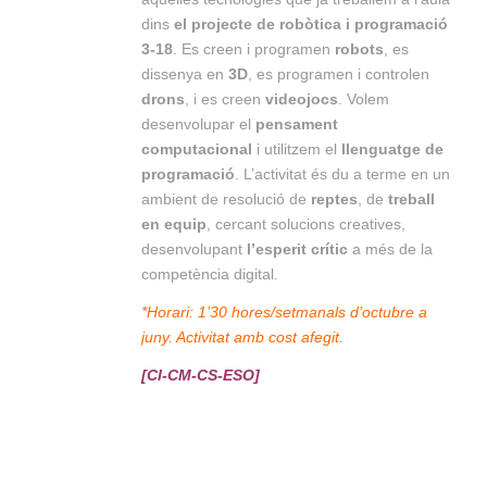
dins
el projecte de robòtica i programació
3-18
. Es creen i programen
robots
, es
dissenya en
3D
, es programen i controlen
drons
, i es creen
videojocs
. Volem
desenvolupar el
pensament
computacional
i utilitzem el
llenguatge de
programació
.
L’activitat és du a terme en un
ambient de resolució de
reptes
, de
treball
en equip
, cercant solucions creatives,
desenvolupant
l’esperit crític
a més de la
competència digital.
*Horari: 1’30 hores/setmanals d’octubre a
juny. Activitat amb cost afegit.
[CI-CM-CS-ESO]