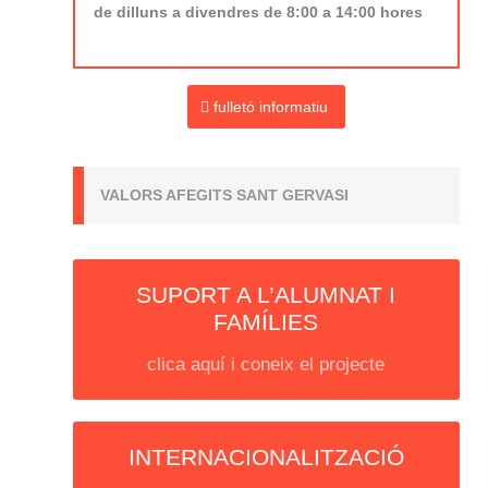
de dilluns a divendres de 8:00 a 14:00 hores
fulletó informatiu
VALORS AFEGITS SANT GERVASI
SUPORT A L’ALUMNAT I
FAMÍLIES
clica aquí i coneix el projecte
INTERNACIONALITZACIÓ