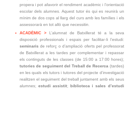
propera i pot afavorir el rendiment acadèmic i l’orientació
escolar dels alumnes. Aquest tutor és qui es reunirà un
mínim de dos cops al llarg del curs amb les famílies i els
assessorarà en tot allò que necessitin.
ACADÈMIC >
L’alumnat de Batxillerat té a la seva
disposició professionals i espais per facilitar-li l’estudi:
seminaris
de reforç o d’ampliació oferts pel professorat
de Batxillerat a les tardes per complementar i repassar
els continguts de les classes (de 15:00 a 17:00 hores);
tutories de seguiment del Treball de Recerca
(tardes)
en les quals els tutors i tutores del projecte d’investigació
realitzen el seguiment del treball juntament amb els seus
alumnes;
estudi assistit
;
biblioteca i sales d’estudi