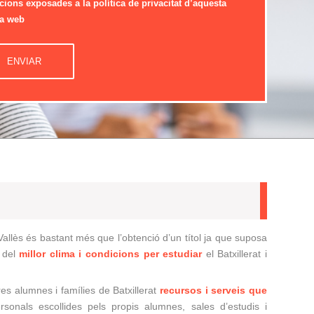
cions exposades a la política de privacitat d’aquesta
a web
 Vallès és bastant més que l’obtenció d’un títol ja que suposa
n del
millor clima i condicions per estudiar
el Batxillerat i
s alumnes i famílies de Batxillerat
recursos i serveis que
ersonals escollides pels propis alumnes, sales d’estudis i