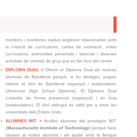
monitors i monitores nadius anglesos relacionades amb
la creació de currículums, cartes de motivació, vídeo
currículums, entrevistes personals i laborals i diverses
activitats de cohesió de grup que es fan fora del centre.
DIPLOMA DUAL >
Oferim el Diploma Dual als nostres
alumnes de Batxillerat perquè, si ho desitgen, puguin
obtenir el títol de Batxillerat espanyol i estatunidenc
(
American High School Diploma
). El Diploma Dual
s’estudia de forma presencial (espanyol) i en línia
(estatunidenc). El títol obtingut és vàlid per a totes les
universitats dels Estats Units.
ALUMNES MIT >
Acollim alumnes del prestigiós MIT
(
Massachusetts Institute of Technology
) perquè facin
classes al nostre alumnat i els ajudin amb la llengua