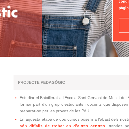
condi
pàgin
PROJECTE PEDAGÒGIC
Estudiar el Batxillerat a l’Escola Sant Gervasi de Mollet del
formar part d’un grup d’estudiants i docents que dispose
preparar-se per les proves de les PAU.
En aquesta etapa de dos cursos posem a l’abast dels nostre
són difícils de trobar en d’altres centres
: tutories p