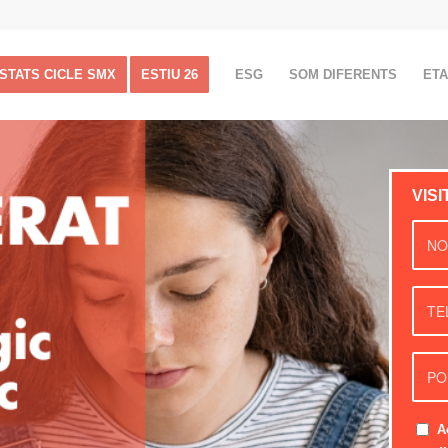
ISTATS CICLE SMX
ESTIU 26
ESG
SOM DIFERENTS
ET
VIS
A