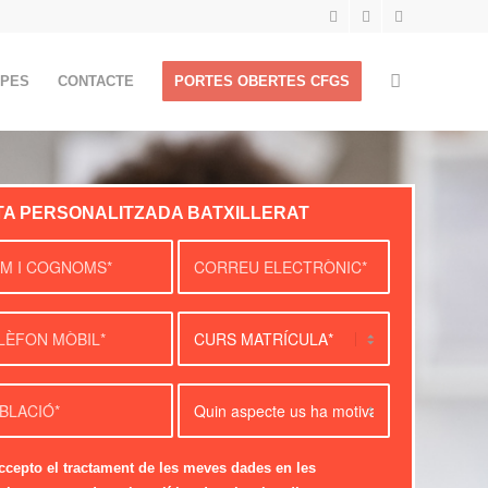
APES
CONTACTE
PORTES OBERTES CFGS
ITA PERSONALITZADA BATXILLERAT
ccepto el tractament de les meves dades en les