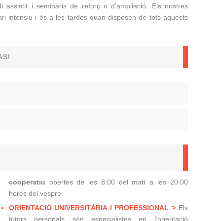
i assistit i seminaris de reforç o d’ampliació. Els nostres
ri intensiu i és a les tardes quan disposen de tots aquests
ASI
cooperatiu
obertes de les 8:00 del matí a les 20:00
hores del vespre.
ORIENTACIÓ UNIVERSITÀRIA I PROFESSIONAL >
E
ls
tutors personals són especialistes en l’orientació