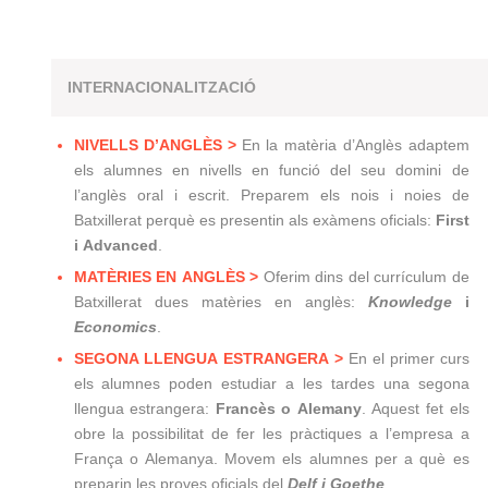
INTERNACIONALITZACIÓ
NIVELLS D’ANGLÈS >
E
n la matèria d’Anglès adaptem
els alumnes en nivells en funció del seu domini de
l’anglès oral i escrit. Preparem els nois i noies de
Batxillerat perquè es presentin als exàmens oficials:
First
i Advanced
.
MATÈRIES EN ANGLÈS >
Oferim dins del currículum de
Batxillerat dues matèries en anglès:
Knowledge
i
Economics
.
SEGONA LLENGUA ESTRANGERA >
En el primer curs
els alumnes poden estudiar a les tardes una segona
llengua estrangera:
Francès o Alemany
.
Aquest fet els
obre la possibilitat de fer les pràctiques a l’empresa a
França o Alemanya. Movem els alumnes per a què es
preparin les proves oficials del
Delf i Goethe
.