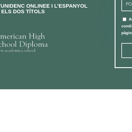
UNIDENC ONLINEE I L’E
SPANYOL
 ELS DOS TÍTOLS
A
condi
pàgin