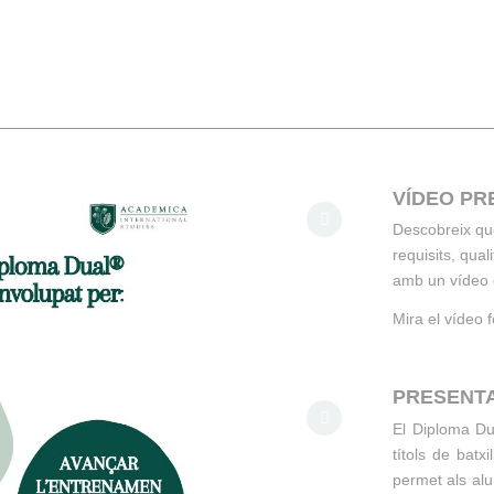
VÍDEO PR
Descobreix què
requisits, qua
amb un vídeo e
Mira el vídeo f
PRESENTA
El Diploma Du
títols de batx
permet als alu