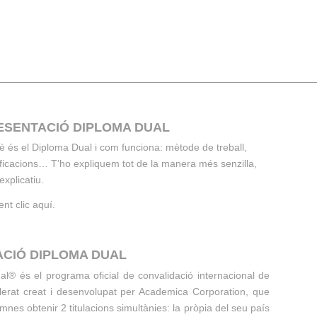
ESENTACIÓ DIPLOMA DUAL
 és el Diploma Dual i com funciona: mètode de treball,
lificacions… T’ho expliquem tot de la manera més senzilla,
xplicatiu.
ent clic
aquí
.
CIÓ DIPLOMA DUAL
al® és el programa oficial de convalidació internacional de
illerat creat i desenvolupat per Academica Corporation, que
mnes obtenir 2 titulacions simultànies: la pròpia del seu país