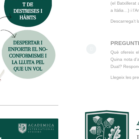
(el Batxillera
a Itàlia…) i l
Descarrega’t l
PREGUNT
Què ofereix e
Quina nota d’
Dual? Respone
Llegeix les pr