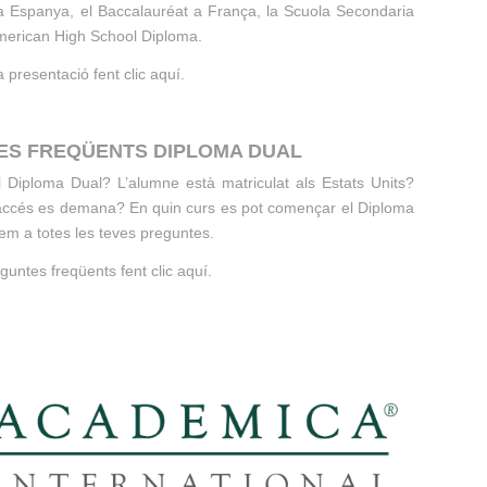
t a Espanya, el Baccalauréat a França, la Scuola Secondaria
’American High School Diploma.
a presentació fent clic
aquí
.
ES FREQÜENTS DIPLOMA DUAL
l Diploma Dual? L’alumne està matriculat als Estats Units?
accés es demana? En quin curs es pot començar el Diploma
m a totes les teves preguntes.
eguntes freqüents fent clic
aquí
.