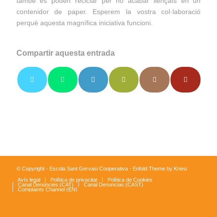
també es poden reciclar per no acabar llençats en un
contenidor de paper. Esperem la vostra col·laboració
perquè aquesta magnífica iniciativa funcioni.
Compartir aquesta entrada
© Copyright - Escola Sant Gervasi Cooperativa -
Enfold Theme by Kriesi
Avís legal
Política de privacitat
Política de Cookies
Canal Denúncies (CAT)
Canal Denuncias (CAST)
Complaints Channel (EN)