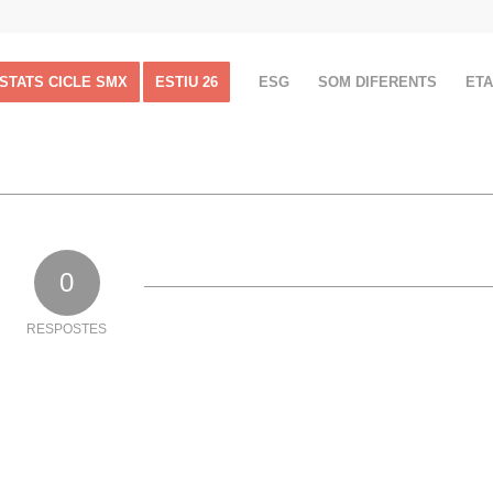
ISTATS CICLE SMX
ESTIU 26
ESG
SOM DIFERENTS
ET
0
RESPOSTES