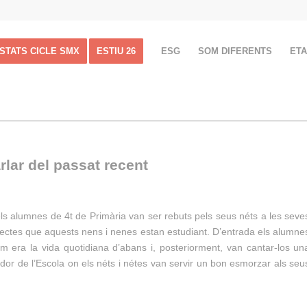
ISTATS CICLE SMX
ESTIU 26
ESG
SOM DIFERENTS
ET
arlar del passat recent
dels alumnes de 4t de Primària van ser rebuts pels seus néts a les seve
ojectes que aquests nens i nenes estan estudiant. D’entrada els alumne
m era la vida quotidiana d’abans i, posteriorment, van cantar-los un
ador de l’Escola on els néts i nétes van servir un bon esmorzar als seu