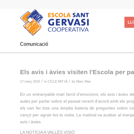
LL
Comunicació
Els avis i àvies visiten l'Escola per p
/
/
17 març 2015
in
CICLE MITJÀ
by
Marc Mas
En un entranyable matí farcit d’emocions, els avis i àvies 
aules per parlar sobre el passat recent d’acord amb els pr
els van fer tota una àmplia bateria de preguntes sobre co
cançó per agrair-los la visita. La matinal va acabar al menj
avis i àvies.
LA NOTÍCIA A VALLÈS VISIÓ