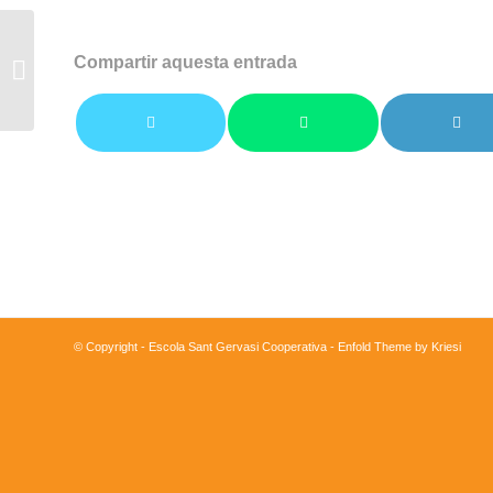
Participem en el Campionat Comarcal
Compartir aquesta entrada
de Patinatge
© Copyright - Escola Sant Gervasi Cooperativa -
Enfold Theme by Kriesi