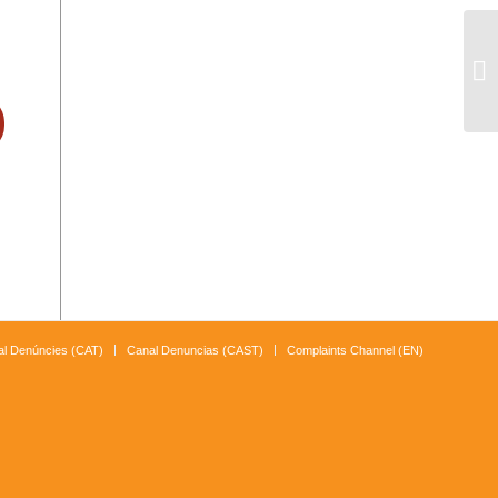
Al
Ol
l Denúncies (CAT)
Canal Denuncias (CAST)
Complaints Channel (EN)