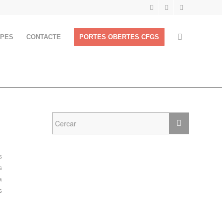
APES
CONTACTE
PORTES OBERTES CFGS
s
s
a
s