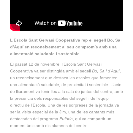
L’Escola Sant Gervasi Cooperativa rep el segell Bo, Sa i
d’Aquí en reconeixement al seu compromís amb una
alimentació saludable i sostenible
El passat 12 de novembre, l’Escola Sant Gervasi
Cooperativa va ser distingida amb el segell
Bo, Sa i d’Aquí
,
un reconeixement que destaca les escoles que fomenten
una alimentació saludable, de proximitat i sostenible. L’acte
de lliurament va tenir lloc a la sala de juntes del centre, amb
la presència dels responsables del segell i de l’equip
directiu de l’Escola. Una de les sorpreses de la jornada va
ser la visita especial de la Jim, una de les cantants més
destacades del programa
Eufòria
, qui va compartir un
moment únic amb els alumnes del centre.