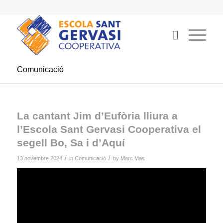
Comunicació
La cantant Jim d’Eufòria lliura a
l’Escola Sant Gervasi Cooperativa el
segell Bo, Sa i d’Aquí
/
/
13 novembre 2024
in
Comunicació
by
Marc Mas