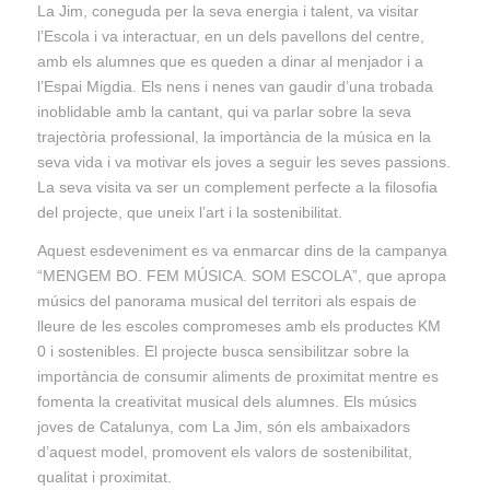
La Jim, coneguda per la seva energia i talent, va visitar
l’Escola i va interactuar, en un dels pavellons del centre,
amb els alumnes que es queden a dinar al menjador i a
l’Espai Migdia. Els nens i nenes van gaudir d’una trobada
inoblidable amb la cantant, qui va parlar sobre la seva
trajectòria professional, la importància de la música en la
seva vida i va motivar els joves a seguir les seves passions.
La seva visita va ser un complement perfecte a la filosofia
del projecte, que uneix l’art i la sostenibilitat.
Aquest esdeveniment es va enmarcar dins de la campanya
“MENGEM BO. FEM MÚSICA. SOM ESCOLA”, que apropa
músics del panorama musical del territori als espais de
lleure de les escoles compromeses amb els productes KM
0 i sostenibles. El projecte busca sensibilitzar sobre la
importància de consumir aliments de proximitat mentre es
fomenta la creativitat musical dels alumnes. Els músics
joves de Catalunya, com La Jim, són els ambaixadors
d’aquest model, promovent els valors de sostenibilitat,
qualitat i proximitat.