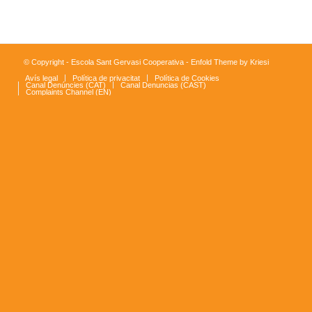
© Copyright - Escola Sant Gervasi Cooperativa -
Enfold Theme by Kriesi
Avís legal
Política de privacitat
Política de Cookies
Canal Denúncies (CAT)
Canal Denuncias (CAST)
Complaints Channel (EN)