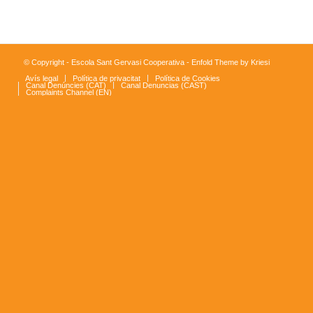
© Copyright - Escola Sant Gervasi Cooperativa -
Enfold Theme by Kriesi
Avís legal
Política de privacitat
Política de Cookies
Canal Denúncies (CAT)
Canal Denuncias (CAST)
Complaints Channel (EN)