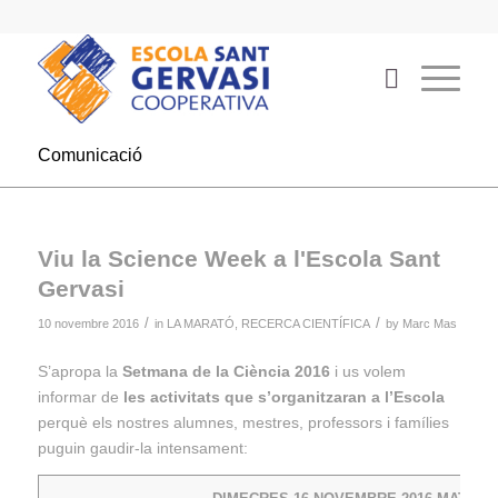
Comunicació
Viu la Science Week a l'Escola Sant
Gervasi
/
/
10 novembre 2016
in
LA MARATÓ
,
RECERCA CIENTÍFICA
by
Marc Mas
S’apropa la
Setmana de la Ciència 2016
i us volem
informar de
les activitats que s’organitzaran a l’Escola
perquè els nostres alumnes, mestres, professors i famílies
puguin gaudir-la intensament: