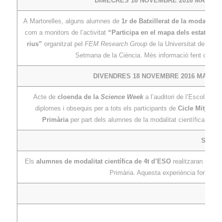
DIMECRES 16 NOVEMBRE 2016 MATÍ
A Martorelles, alguns alumnes de
1r de Batxillerat de la modalitat c
com a monitors de l’activitat
“Participa en el mapa dels estats eco
rius”
organitzat pel
FEM Research Group
de la Universitat de Barc
Setmana de la Ciència. Més informació fent clic
aq
DIVENDRES 18 NOVEMBRE 2016 MATÍ
Acte de
cloenda de la
Science Week
a l’auditori de l’Escola, am
diplomes i obsequis per a tots els participants de
Cicle Mitjà i 
Primària
per part dels alumnes de la modalitat científica de 1r 
SETMAN
Els
alumnes de modalitat científica de 4t d’ESO
realitzaran una e
Primària. Aquesta experiència forma par