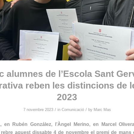
c alumnes de l’Escola Sant Ger
ativa reben les distincions de 
2023
/
/
7 novembre 2023
in
Comunicació
by
Marc Mas
a, en Rubén González, l’Àngel Merino, en Marcel Olivera
rebre aquest dissabte 4 de novembre el premi de mans d