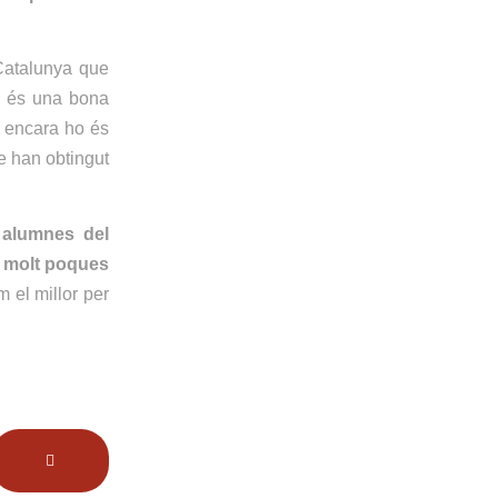
Catalunya que
a és una bona
, encara ho és
e han obtingut
 alumnes del
a molt poques
 el millor per