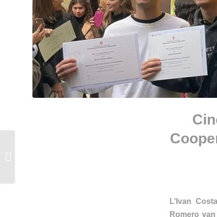
Cin
Cooper
Tres alumnes de
l’Escola Sant Gervasi
Cooperativa reben el
Premi de la...
L’Ivan Cost
Romero van 