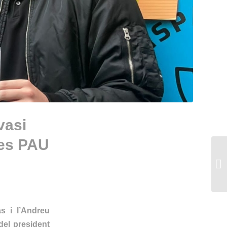
vasi
les PAU
s i l’Andreu
el president