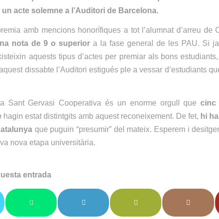
un acte solemne a l’Auditori de Barcelona.
premia amb mencions honorífiques a tot l’alumnat d’arreu de 
na nota de 9 o superior
a la fase general de les PAU. Si j
xisteixin aquests tipus d’actes per premiar als bons estudiants
aquest dissabte l’Auditori estigués ple a vessar d’estudiants qu
la Sant Gervasi Cooperativa és un enorme orgull que
cinc
e
hagin estat distintgits amb aquest reconeixement. De fet,
hi h
Catalunya
que puguin “presumir” del mateix. Esperem i desitgem
eva nova etapa universitària.
uesta entrada