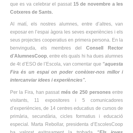
que es va celebrar el passat
15 de novembre a les
Cotxeres de Sants.
Al matí, els nostres alumnes, entre d’altres, van
exposar en l’espai àgora les seves experiències i els
seus projectes cooperatius en primera persona. En la
benvinguda, els membres del
Consell Rector
d’AlumnesCoop
, entre els quals hi ha dues alumnes
de 4t d’ESO de l’Escola, van comentar que
“aquesta
Fira és un espai on poder conèixer-nos millor i
intercanviar idees i experiències”.
Per la Fira, han passat
més de 250 persones
entre
visitants, 11 expositores i 5 comunicadores
d’experiències, de 14 centres educatius de cursos de
primària, secundària, cicles formatius i educació
especial. Marta Rebollar, presidenta d’EscolesCoop
ha valorat exitosament la trobada
“Els joves