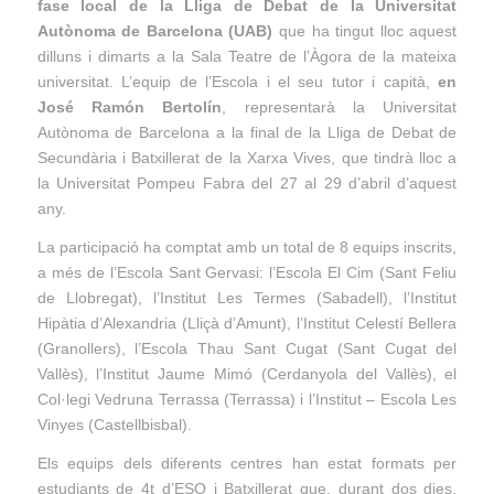
fase local de la Lliga de Debat de la Universitat
Autònoma de Barcelona (UAB)
que ha tingut lloc aquest
dilluns i dimarts a la Sala Teatre de l’Àgora de la mateixa
universitat. L’equip de l’Escola i el seu tutor i capità,
en
José Ramón Bertolín
, representarà la Universitat
Autònoma de Barcelona a la final de la
Lliga de Debat de
Secundària i Batxillerat
de la Xarxa Vives, que tindrà lloc a
la Universitat Pompeu Fabra del 27 al 29 d’abril d’aquest
any.
La participació ha comptat amb un total de 8 equips inscrits,
a més de l’Escola Sant Gervasi: l’Escola El Cim (Sant Feliu
de Llobregat), l’Institut Les Termes (Sabadell), l’Institut
Hipàtia d’Alexandria (Lliçà d’Amunt), l’Institut Celestí Bellera
(Granollers), l’Escola Thau Sant Cugat (Sant Cugat del
Vallès), l’Institut Jaume Mimó (Cerdanyola del Vallès), el
Col·legi Vedruna Terrassa (Terrassa) i l’Institut – Escola Les
Vinyes (Castellbisbal).
Els equips dels diferents centres han estat formats per
estudiants de 4t d’ESO i Batxillerat que, durant dos dies,